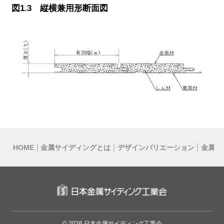
図1.3 縦横兼用形断面図
HOME
金属サイディングとは
デザインバリエーション
金属サ
© 2026 日本金属サイディング工業会